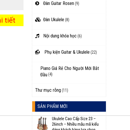
Đàn Guitar Rosen
(9)
 tiết
Đàn Ukulele
(8)
Nội dung khóa học
(6)
Phụ kiện Guitar & Ukulele
(22)
Piano Giá Rẻ Cho Người Mới Bắt
Đầu
(4)
Thư mục rỗng
(11)
SẢN PHẨM MỚI
Ukulele Cao Cấp Size 23 –
26inch – Nhiều mẫu mã kiểu
dáng khách hàng lựa chọn