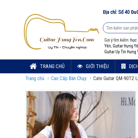
Địa chỉ: Số 40 Đư
Gợi ý tìm kiếm:
học 
Yên
,
Guitar Hưng Y
Guitar Uy Tín Hưng
TRANG CHỦ
GIỚI THIỆU
DỊC
›
›
Trang chủ
Cao Cấp Bán Chạy
Cate Guitar QM-90T2 L