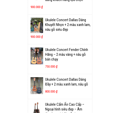
900.000
₫
Ukulele Concert Dallas Dáng
Khuyết Nhọn + 2 màu xanh lam,
nâu gỗ siêu đẹp
900.000
₫
Ukulele Concert Fender Chính
Hãng – 2 màu vàng + nâu gỗ
bán chạy
750.000
₫
Ukulele Concert Dallas Dáng
Đầy + 2 màu xanh lam, nâu gỗ
800.000
₫
Ukulele Cẩm Ấn Cao Cấp –
Ngoại hình siêu đẹp – Âm