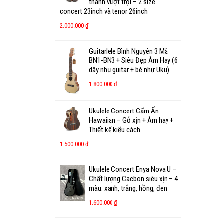
thanh vượt trội – 2 size
concert 23inch và tenor 26inch
2.000.000
₫
Guitarlele Bình Nguyên 3 Mã
BN1-BN3 + Siêu Đẹp Âm Hay (6
dây như guitar + bé như Uku)
1.800.000
₫
Ukulele Concert Cẩm Ấn
Hawaiian – Gỗ xịn + Âm hay +
Thiết kế kiểu cách
1.500.000
₫
Ukulele Concert Enya Nova U –
Chất lượng Cacbon siêu xịn – 4
màu: xanh, trắng, hồng, đen
1.600.000
₫