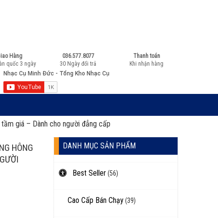
036.577.8077
Học & mua đàn:
iao Hàng
036.577.8077
Thanh toán
àn quốc 3 ngày
30 Ngày đổi trả
Khi nhận hàng
 tầm giá – Dành cho người đẳng cấp
DANH MỤC SẢN PHẨM
ƯNG HÔNG
NGƯỜI
Best Seller
(56)
Cao Cấp Bán Chạy
(39)