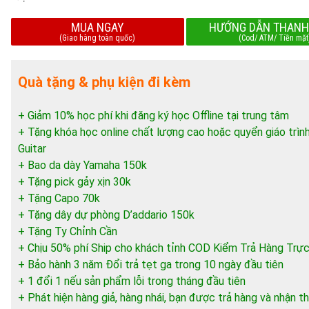
MUA NGAY
HƯỚNG DẪN THANH
(Giao hàng toàn quốc)
(Cod/ ATM/ Tiền mặt
Quà tặng & phụ kiện đi kèm
+ Giảm 10% học phí khi đăng ký học Offline tại trung tâm
+ Tặng khóa học online chất lượng cao hoặc quyển giáo trìn
Guitar
+ Bao da dày Yamaha 150k
+ Tặng pick gảy xịn 30k
+ Tặng Capo 70k
+ Tặng dây dự phòng D’addario 150k
+ Tặng Ty Chỉnh Cần
+ Chịu 50% phí Ship cho khách tỉnh COD Kiểm Trả Hàng Trực
+ Bảo hành 3 năm Đổi trả tẹt ga trong 10 ngày đầu tiên
+ 1 đổi 1 nếu sản phẩm lỗi trong tháng đầu tiên
+ Phát hiện hàng giả, hàng nhái, bạn được trả hàng và nhận