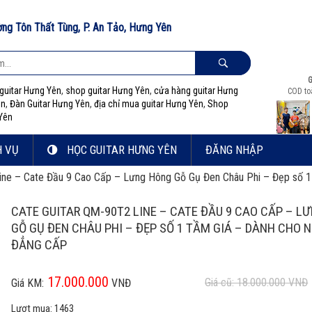
ờng Tôn Thất Tùng, P. An Tảo, Hưng Yên
G
guitar Hưng Yên
,
shop guitar Hưng Yên
,
cửa hàng guitar Hưng
COD to
ên
,
Đàn Guitar Hưng Yên
,
địa chỉ mua guitar Hưng Yên
,
Shop
 Yên
H VỤ
HỌC GUITAR HƯNG YÊN
ĐĂNG NHẬP
ine – Cate Đầu 9 Cao Cấp – Lưng Hông Gỗ Gụ Đen Châu Phi – Đẹp số 1
CATE GUITAR QM-90T2 LINE – CATE ĐẦU 9 CAO CẤP – L
GỖ GỤ ĐEN CHÂU PHI – ĐẸP SỐ 1 TẦM GIÁ – DÀNH CHO 
ĐẲNG CẤP
17.000.000
Giá cũ: 18.000.000
VNĐ
Giá KM:
VNĐ
Lượt mua:
1463