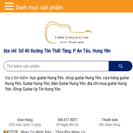
Danh mục sản phẩm
Địa chỉ: Số 40 Đường Tôn Thất Tùng, P. An Tảo, Hưng Yên
Gợi ý tìm kiếm:
học guitar Hưng Yên
,
shop guitar Hưng Yên
,
cửa hàng guitar
Hưng Yên
,
Guitar Hưng Yên
,
Đàn Guitar Hưng Yên
,
địa chỉ mua guitar Hưng
Yên
,
Shop Guitar Uy Tín Hưng Yên
036.577.8077
Học & mua đàn:
Giao Hàng
036.577.8077
Thanh toán
COD toàn quốc 3 ngày
30 Ngày đổi trả
Khi nhận hàng